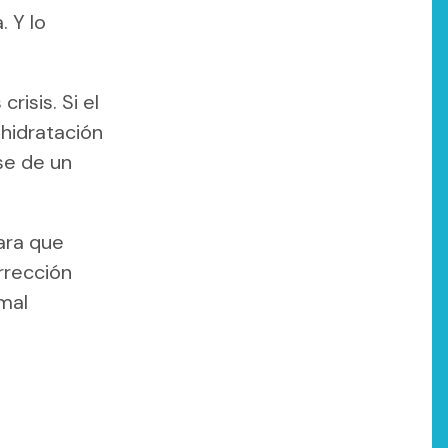
. Y lo
risis. Si el
shidratación
rse de un
ara que
orrección
 mal