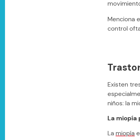
movimiento
Menciona es
control of
Trasto
Existen tre
especialme
niños: la m
La miopía
La
miopía
e