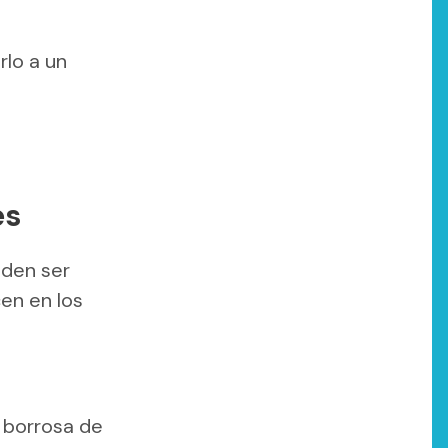
rlo a un
es
eden ser
en en los
 borrosa de