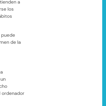
 tienden a
rse los
ábitos
n puede
amen de la
 a
 un
ucho
al ordenador