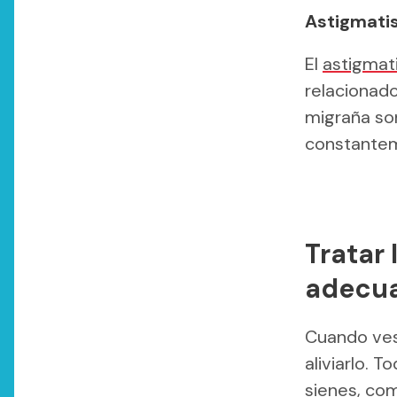
Astigmatis
El
astigmat
relacionado
migraña so
constantem
Tratar
adecu
Cuando ves 
aliviarlo. 
sienes, com