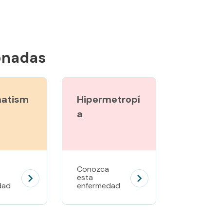
onadas
matism
Hipermetropí
a
Conozca
esta
dad
enfermedad