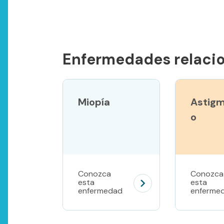
Enfermedades relaci
Miopía
Astig
o
Conozca
Conozca
esta
esta
enfermedad
enferme