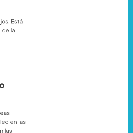
jos. Está
 de la
to
seas
leo en las
n las