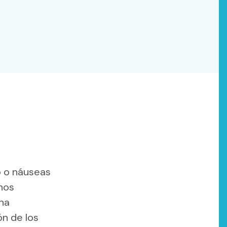
o o náuseas
nos
una
ón de los