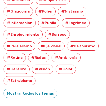
#Glaucoma
#Polen
#Nistagmo
#Inflamación
#Pupila
#Lagrimeo
#Enrojecimiento
#Borroso
#Paralelismo
#Eje visual
#Daltonismo
#Retina
#Gafas
#Ambliopía
#Cerebro
#Visión
#Color
#Estrabismo
Mostrar todos los temas