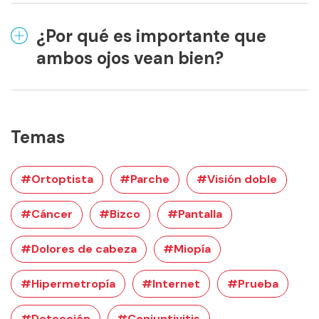
¿Por qué es importante que
ambos ojos vean bien?
Temas
#Ortoptista
#Parche
#Visión doble
#Cáncer
#Bizco
#Pantalla
#Dolores de cabeza
#Miopía
#Hipermetropía
#Internet
#Prueba
#Detección
#Conjuntivitis